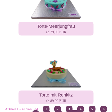
Torte-Meerjungfrau
ab 79,90 EUR
Torte mit Rehkitz
ab 89,90 EUR
Artikel 1 - 40 von 324
1
2
3
4
5
6