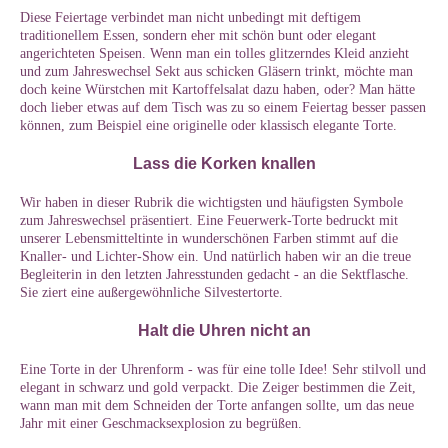
Diese Feiertage verbindet man nicht unbedingt mit deftigem
traditionellem Essen, sondern eher mit schön bunt oder elegant
angerichteten Speisen. Wenn man ein tolles glitzerndes Kleid anzieht
und zum Jahreswechsel Sekt aus schicken Gläsern trinkt, möchte man
doch keine Würstchen mit Kartoffelsalat dazu haben, oder? Man hätte
doch lieber etwas auf dem Tisch was zu so einem Feiertag besser passen
können, zum Beispiel eine originelle oder klassisch elegante Torte.
Lass die Korken knallen
Wir haben in dieser Rubrik die wichtigsten und häufigsten Symbole
zum Jahreswechsel präsentiert. Eine Feuerwerk-Torte bedruckt mit
unserer Lebensmitteltinte in wunderschönen Farben stimmt auf die
Knaller- und Lichter-Show ein. Und natürlich haben wir an die treue
Begleiterin in den letzten Jahresstunden gedacht - an die Sektflasche.
Sie ziert eine außergewöhnliche Silvestertorte.
Halt die Uhren nicht an
Eine Torte in der Uhrenform - was für eine tolle Idee! Sehr stilvoll und
elegant in schwarz und gold verpackt. Die Zeiger bestimmen die Zeit,
wann man mit dem Schneiden der Torte anfangen sollte, um das neue
Jahr mit einer Geschmacksexplosion zu begrüßen.