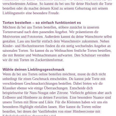
verschiedensten Anlässe. So kannst du bei uns für deine Hochzeit die Torte
bestellen oder du machst deinem Kind zu seinem Geburtstag mit seinem
Lieblingsmotiv eine besondere Freude.
Torten bestellen – so einfach funktioniert es
Möchtest du bei uns Torten bestellen, stöbere zunächst in unserem
Tortenversand nach dem passenden Angebot. Wir präsentieren dir
Motivtorten und Fototorten. Außerdem kannst du deine Wunschtorte selbst
gestalten. Lass uns hierfür einfach dein Wunschmotiv zukommen. Neben
Kinder- und Hochzeitstorten findest du ein stetig wechselndes Angebot an
saisonalen Torten. So kannst du zu Weihnachten festliche Torten bestellen,
die mit Rentier und Weihnachtsmann aufwarten. Den Schulstart versüßen
wir dir mit Torten im Zuckertütenformat.
Wähle deinen Lieblingsgeschmack
Wenn du bei uns Torten online bestellen möchtest, musst du dich nicht
unbedingt für einen Geschmack entscheiden. Du kannst jede Torte mit
verschiedenen Geschmacksrichtungen bestellen. Dabei bieten wir dir
Klassiker ebenso wie einige Überraschungen. Entscheide dich
beispielsweise für Nuss-Nougat oder Zitrone. Vielleicht gehören aber auch
Erdbeere und Himbeere zu deinen Favoriten. Eine besondere Nuance sind
unsere Torten mit Birne und Likör. Für die Kleinsten haben wir uns ein
besonderes Highlight einfallen lassen. Hier kannst du Torten online
bestellen, bei denen der Vanilleboden von einer Himbeercreme mit
Schokokeksstücken abgerundet wird.