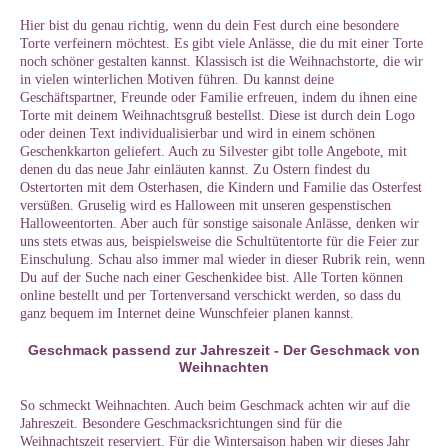
Hier bist du genau richtig, wenn du dein Fest durch eine besondere
Torte verfeinern möchtest. Es gibt viele Anlässe, die du mit einer Torte
noch schöner gestalten kannst. Klassisch ist die Weihnachstorte, die wir
in vielen winterlichen Motiven führen. Du kannst deine
Geschäftspartner, Freunde oder Familie erfreuen, indem du ihnen eine
Torte mit deinem Weihnachtsgruß bestellst. Diese ist durch dein Logo
oder deinen Text individualisierbar und wird in einem schönen
Geschenkkarton geliefert. Auch zu Silvester gibt tolle Angebote, mit
denen du das neue Jahr einläuten kannst. Zu Ostern findest du
Ostertorten mit dem Osterhasen, die Kindern und Familie das Osterfest
versüßen. Gruselig wird es Halloween mit unseren gespenstischen
Halloweentorten. Aber auch für sonstige saisonale Anlässe, denken wir
uns stets etwas aus, beispielsweise die Schultütentorte für die Feier zur
Einschulung. Schau also immer mal wieder in dieser Rubrik rein, wenn
Du auf der Suche nach einer Geschenkidee bist. Alle Torten können
online bestellt und per Tortenversand verschickt werden, so dass du
ganz bequem im Internet deine Wunschfeier planen kannst.
Geschmack passend zur Jahreszeit - Der Geschmack von
Weihnachten
So schmeckt Weihnachten. Auch beim Geschmack achten wir auf die
Jahreszeit. Besondere Geschmacksrichtungen sind für die
Weihnachtszeit reserviert. Für die Wintersaison haben wir dieses Jahr