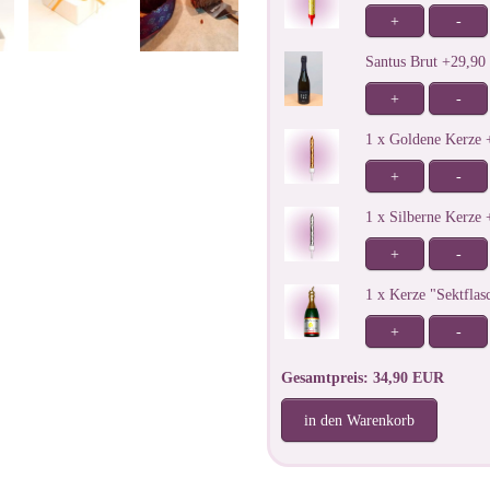
+
-
Santus Brut +29,9
+
-
1 x Goldene Kerze
+
-
1 x Silberne Kerze
+
-
1 x Kerze "Sektfla
+
-
Gesamtpreis: 34,90 EUR
in den Warenkorb