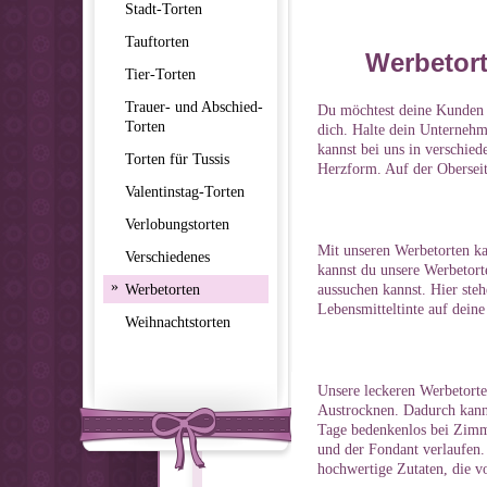
Stadt-Torten
Tauftorten
Werbetort
Tier-Torten
Trauer- und Abschied-
Du möchtest deine Kunden u
Torten
dich. Halte dein Unternehm
kannst bei uns in verschie
Torten für Tussis
Herzform. Auf der Obersei
Valentinstag-Torten
Verlobungstorten
Mit unseren Werbetorten ka
Verschiedenes
kannst du unsere Werbetort
»
Werbetorten
aussuchen kannst. Hier st
Lebensmitteltinte auf deine
Weihnachtstorten
Unsere leckeren Werbetorten
Austrocknen. Dadurch kanns
Tage bedenkenlos bei Zimme
und der Fondant verlaufen. 
hochwertige Zutaten, die v