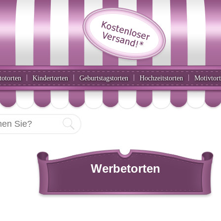
|
|
|
|
totorten
Kindertorten
Geburtstagstorten
Hochzeitstorten
Motivtor
Werbetorten