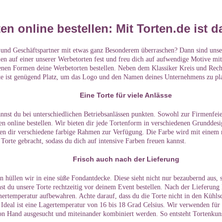
en online bestellen: Mit Torten.de ist 
nd Geschäftspartner mit etwas ganz Besonderem überraschen? Dann sind unsere
en auf einer unserer Werbetorten fest und freu dich auf aufwendige Motive mi
denen Formen deine Werbetorten bestellen. Neben dem Klassiker Kreis und Recht
te ist genügend Platz, um das Logo und den Namen deines Unternehmens zu pla
Eine Torte für viele Anlässe
nnst du bei unterschiedlichen Betriebsanlässen punkten. Sowohl zur Firmenfei
en online bestellen. Wir bieten dir jede Tortenform in verschiedenen Grunddesi
ehen dir verschiedene farbige Rahmen zur Verfügung. Die Farbe wird mit eine
 Torte gebracht, sodass du dich auf intensive Farben freuen kannst.
Frisch auch nach der Lieferung
 hüllen wir in eine süße Fondantdecke. Diese sieht nicht nur bezaubernd aus, 
t du unsere Torte rechtzeitig vor deinem Event bestellen. Nach der Lieferung 
rtemperatur aufbewahren. Achte darauf, dass du die Torte nicht in den Kühlsc
Ideal ist eine Lagertemperatur von 16 bis 18 Grad Celsius. Wir verwenden für 
on Hand ausgesucht und miteinander kombiniert werden. So entsteht Tortenkun