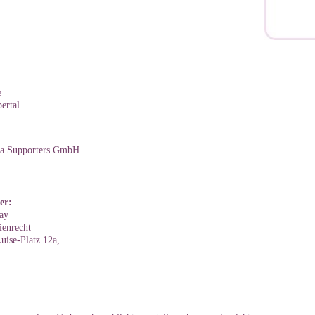
e
ertal
ia Supporters GmbH
er:
ay
ienrecht
uise-Platz 12a,