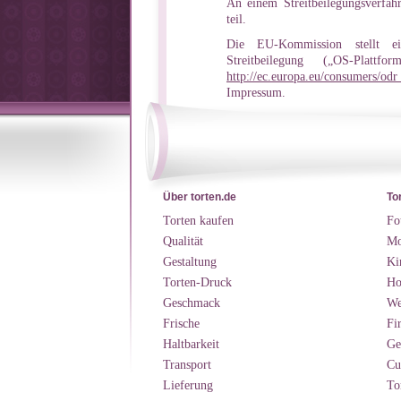
An einem Streitbeilegungsverfahr
teil.
Die EU-Kommission stellt ein
Streitbeilegung („OS-Plat
http://ec.europa.eu/consumers/o
Impressum.
Über torten.de
To
Torten kaufen
Fo
Qualität
Mo
Gestaltung
Ki
Torten-Druck
Ho
Geschmack
We
Frische
Fi
Haltbarkeit
Ge
Transport
Cu
Lieferung
To