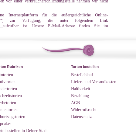
en vor einer Verbraucherschlichtungsstelle nehmen wir nicht
e Internetplattform für die außergerichtliche Online-
tform“) zur Verfügung, die unter folgendem Link
dr
aufrufbar ist. Unsere E-Mail-Adresse finden Sie im
rten Rubriken
Torten bestellen
totorten
Bestellablauf
tivtorten
Liefer- und Versandkosten
ndertorten
Haltbarkeit
chzeitstorten
Bezahlung
rbetorten
AGB
rmentorten
Widerrufsrecht
burtstagstorten
Datenschutz
pcakes
rte bestellen in Deiner Stadt