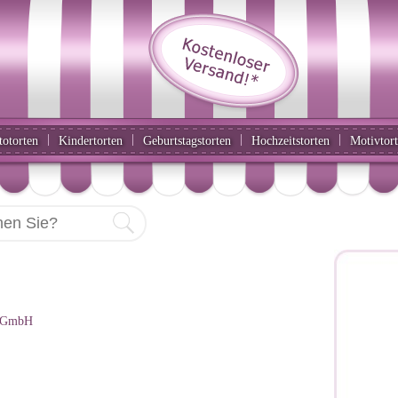
|
|
|
|
totorten
Kindertorten
Geburtstagstorten
Hochzeitstorten
Motivtor
g GmbH