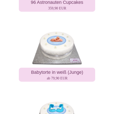
96 Astronauten Cupcakes
359,90 EUR
Babytorte in weiß (Junge)
ab 79,90 EUR