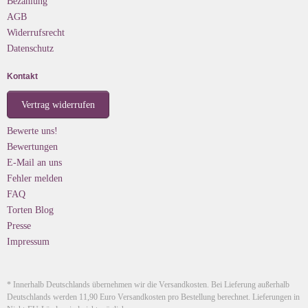
Bezahlung
AGB
Widerrufsrecht
Datenschutz
Kontakt
Vertrag widerrufen
Bewerte uns!
Bewertungen
E-Mail an uns
Fehler melden
FAQ
Torten Blog
Presse
Impressum
* Innerhalb Deutschlands übernehmen wir die Versandkosten. Bei Lieferung außerhalb
Deutschlands werden 11,90 Euro Versandkosten pro Bestellung berechnet. Lieferungen in