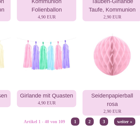
on
Kommunion
Tauben-Girlande
on
Folienballon
Taufe, Kommunion
4,90 EUR
2,90 EUR
sen
Girlande mit Quasten
Seidenpapierball
4,90 EUR
rosa
2,90 EUR
Artikel 1 - 40 von 109
1
2
3
weiter »