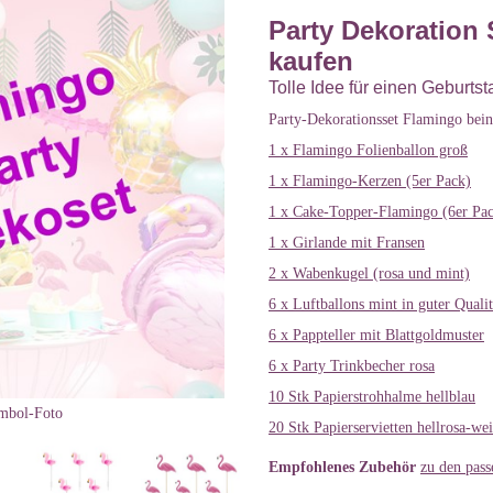
Party Dekoration
kaufen
Tolle Idee für einen Geburtst
Party-Dekorationsset Flamingo bein
1 x Flamingo Folienballon groß
1 x Flamingo-Kerzen (5er Pack)
1 x Cake-Topper-Flamingo (6er Pa
1 x Girlande mit Fransen
2 x Wabenkugel (rosa und mint)
6 x Luftballons mint in guter Qualit
6 x Pappteller mit Blattgoldmuster
6 x Party Trinkbecher rosa
10 Stk Papierstrohhalme hellblau
mbol-Foto
20 Stk Papierservietten hellrosa-we
Empfohlenes Zubehör
zu den pas