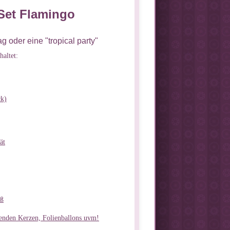
 Set Flamingo
ag oder eine "tropical party"
haltet:
ck)
ät
iß
senden Kerzen, Folienballons uvm!