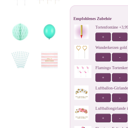
Empfohlenes Zubehör
Tortenfontäne +3,
+
-
Wunderkerzen gold
+
-
Flamingo Tortenker
+
-
Luftballon-Girland
+
-
Luftballongirlande
+
-