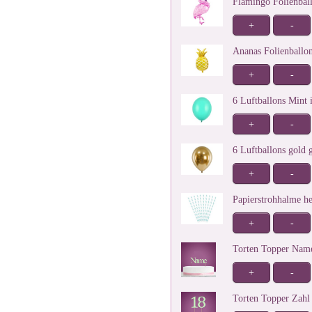
Flamingo Folienbal
+
-
Ananas Folienballo
+
-
6 Luftballons Mint 
+
-
6 Luftballons gold 
+
-
Papierstrohhalme h
+
-
Torten Topper Nam
+
-
Torten Topper Zah