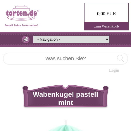
0,00 EUR
zum Warenkorb
Login
Wabenkugel pastell
mint