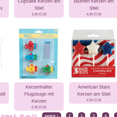
Cupcake Kerzen am
Blumen Kerzen am
iv
Stiel
Stiel
4,90 EUR
4,90 EUR
Kerzenhalter
American Stars
ell
Flugzeuge mit
Kerzen am Stiel
4,90 EUR
Kerzen
6,90 EUR
Artikel 41 - 80 von 221
zurück «
1
2
3
4