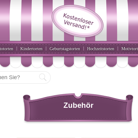
|
|
|
|
totorten
Kindertorten
Geburtstagstorten
Hochzeitstorten
Motivtor
Zubehör