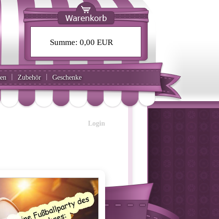
Summe:
0,00 EUR
|
|
ten
Zubehör
Geschenke
Login