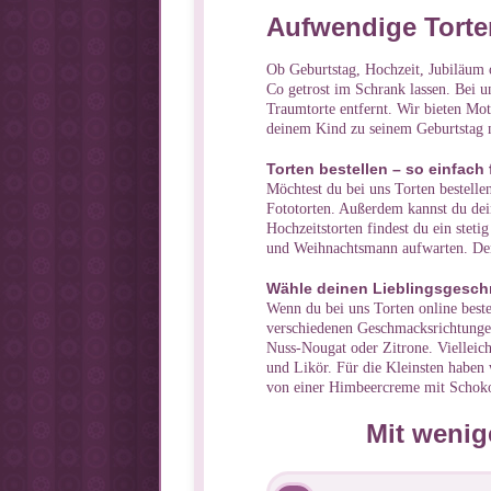
Aufwendige Torten
Ob Geburtstag, Hochzeit, Jubiläum o
Co getrost im Schrank lassen. Bei u
Traumtorte entfernt. Wir bieten Mot
deinem Kind zu seinem Geburtstag m
Torten bestellen – so einfach 
Möchtest du bei uns Torten bestelle
Fototorten. Außerdem kannst du dei
Hochzeitstorten findest du ein steti
und Weihnachtsmann aufwarten. Den 
Wähle deinen Lieblingsgesc
Wenn du bei uns Torten online beste
verschiedenen Geschmacksrichtungen 
Nuss-Nougat oder Zitrone. Vielleic
und Likör. Für die Kleinsten haben w
von einer Himbeercreme mit Schoko
Mit wenige