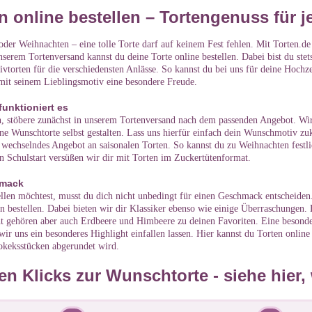
 online bestellen – Tortengenuss für 
der Weihnachten – eine tolle Torte darf auf keinem Fest fehlen. Mit Torten.d
nserem Tortenversand kannst du deine Torte online bestellen. Dabei bist du ste
ivtorten für die verschiedensten Anlässe. So kannst du bei uns für deine Hochze
it seinem Lieblingsmotiv eine besondere Freude.
funktioniert es
n, stöbere zunächst in unserem Tortenversand nach dem passenden Angebot. Wir
ne Wunschtorte selbst gestalten. Lass uns hierfür einfach dein Wunschmotiv
g wechselndes Angebot an saisonalen Torten. So kannst du zu Weihnachten festli
Schulstart versüßen wir dir mit Torten im Zuckertütenformat.
hmack
llen möchtest, musst du dich nicht unbedingt für einen Geschmack entscheiden
bestellen. Dabei bieten wir dir Klassiker ebenso wie einige Überraschungen. E
ht gehören aber auch Erdbeere und Himbeere zu deinen Favoriten. Eine besonde
ir uns ein besonderes Highlight einfallen lassen. Hier kannst du Torten online
keksstücken abgerundet wird.
n Klicks zur Wunschtorte - siehe hier, w