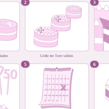
2
3
laden.
Größe der Torte wählen.
5
6