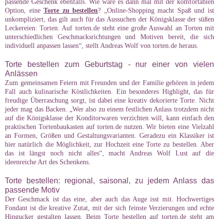
passende Geschenk ebenfalls. Wie wäre es dann mal mit der komfortablen
Option, eine
Torte zu bestellen
? „Online-Shopping macht Spaß und ist
unkompliziert, das gilt auch für das Aussuchen der Königsklasse der süßen
Leckereien: Torten. Auf torten.de steht eine große Auswahl an Torten mit
unterschiedlichen Geschmacksrichtungen und Motiven bereit, die sich
individuell anpassen lassen“, stellt Andreas Wolf von torten.de heraus.
Torte bestellen zum Geburtstag - nur einer von vielen
Anlässen
Zum gemeinsamen Feiern mit Freunden und der Familie gehören in jedem
Fall auch kulinarische Köstlichkeiten. Ein besonderes Highlight, das für
freudige Überraschung sorgt, ist dabei eine kreativ dekorierte Torte. Nicht
jeder mag das Backen. „Wer also zu einem festlichen Anlass trotzdem nicht
auf die Königsklasse der Konditorwaren verzichten will, kann einfach den
praktischen Tortenbaukasten auf torten.de nutzen. Wir bieten eine Vielzahl
an Formen, Größen und Gestaltungsvarianten. Geradezu ein Klassiker ist
hier natürlich die Möglichkeit, zur Hochzeit eine Torte zu bestellen. Aber
das ist längst noch nicht alles“, macht Andreas Wolf Lust auf die
ideenreiche Art des Schenkens.
Torte bestellen: regional, saisonal, zu jedem Anlass das
passende Motiv
Der Geschmack ist das eine, aber auch das Auge isst mit. Hochwertiges
Fondant ist die kreative Zutat, mit der sich feinste Verzierungen und echte
Hingucker gestalten lassen. Beim Torte bestellen auf torten.de steht am