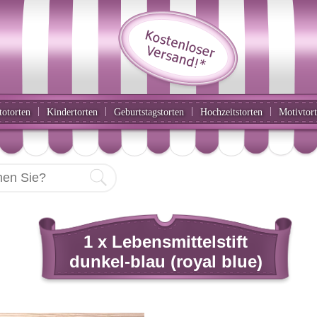
|
|
|
|
totorten
Kindertorten
Geburtstagstorten
Hochzeitstorten
Motivtor
1 x Lebensmittelstift
dunkel-blau (royal blue)