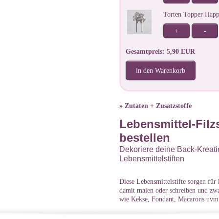
Torten Topper Hap
+
-
Gesamtpreis: 5,90 EUR
in den Warenkorb
» Zutaten + Zusatzstoffe
Lebensmittel-Filzs
bestellen
Dekoriere deine Back-Kreatio
Lebensmittelstiften
Diese Lebensmittelstifte sorgen für
damit malen oder schreiben und zwa
wie Kekse, Fondant, Macarons uvm