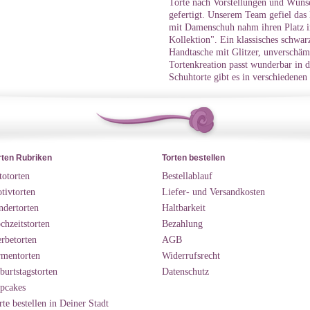
Torte nach Vorstellungen und Wüns
gefertigt. Unserem Team gefiel das 
mit Damenschuh nahm ihren Platz i
Kollektion". Ein klassisches schwar
Handtasche mit Glitzer, unverschäm
Tortenkreation passt wunderbar in d
Schuhtorte gibt es in verschiedene
rten Rubriken
Torten bestellen
totorten
Bestellablauf
tivtorten
Liefer- und Versandkosten
ndertorten
Haltbarkeit
chzeitstorten
Bezahlung
rbetorten
AGB
rmentorten
Widerrufsrecht
burtstagstorten
Datenschutz
pcakes
rte bestellen in Deiner Stadt