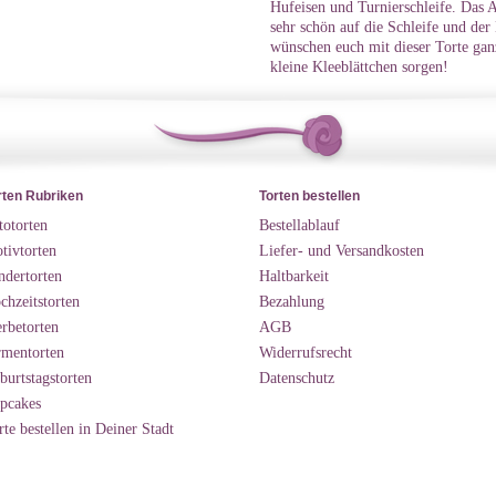
Hufeisen und Turnierschleife. Das A
sehr schön auf die Schleife und der
wünschen euch mit dieser Torte ganz
kleine Kleeblättchen sorgen!
rten Rubriken
Torten bestellen
totorten
Bestellablauf
tivtorten
Liefer- und Versandkosten
ndertorten
Haltbarkeit
chzeitstorten
Bezahlung
rbetorten
AGB
rmentorten
Widerrufsrecht
burtstagstorten
Datenschutz
pcakes
rte bestellen in Deiner Stadt