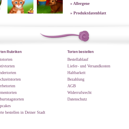
» Allergene
» Produktdatenblatt
rten Rubriken
Torten bestellen
totorten
Bestellablauf
tivtorten
Liefer- und Versandkosten
ndertorten
Haltbarkeit
chzeitstorten
Bezahlung
rbetorten
AGB
rmentorten
Widerrufsrecht
burtstagstorten
Datenschutz
pcakes
rte bestellen in Deiner Stadt