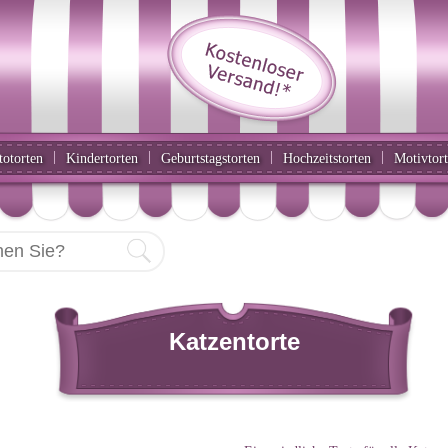
|
|
|
|
totorten
Kindertorten
Geburtstagstorten
Hochzeitstorten
Motivtor
Katzentorte