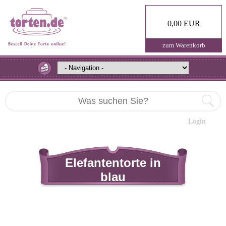
0,00 EUR
zum Warenkorb
Login
Elefantentorte in
blau