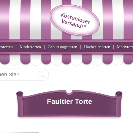
|
|
|
|
totorten
Kindertorten
Geburtstagstorten
Hochzeitstorten
Motivtor
Faultier Torte