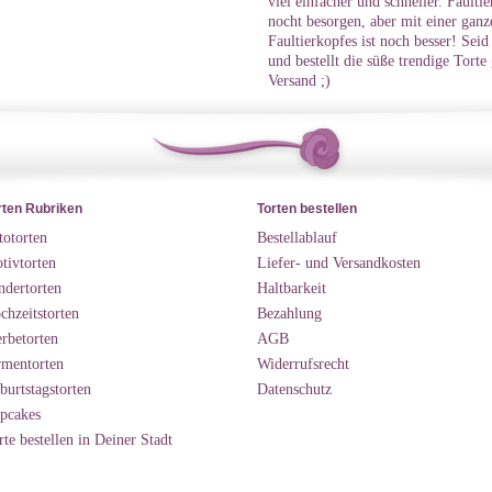
viel einfacher und schneller. Faul
nocht besorgen, aber mit einer ganz
Faultierkopfes ist noch besser! Seid
und bestellt die süße trendige Torte
Versand ;)
rten Rubriken
Torten bestellen
totorten
Bestellablauf
tivtorten
Liefer- und Versandkosten
ndertorten
Haltbarkeit
chzeitstorten
Bezahlung
rbetorten
AGB
rmentorten
Widerrufsrecht
burtstagstorten
Datenschutz
pcakes
rte bestellen in Deiner Stadt