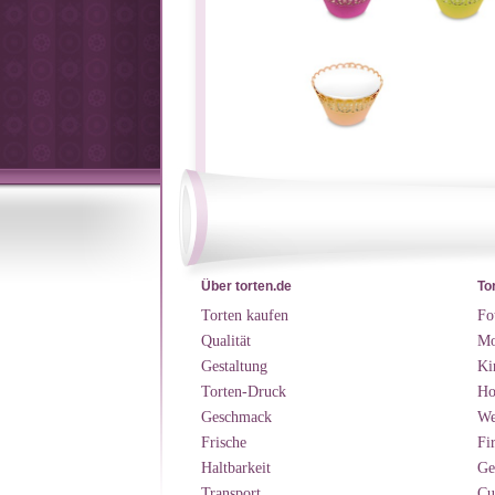
Über torten.de
To
Torten kaufen
Fo
Qualität
Mo
Gestaltung
Ki
Torten-Druck
Ho
Geschmack
We
Frische
Fi
Haltbarkeit
Ge
Transport
Cu