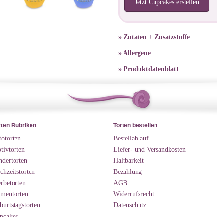
Jetzt Cupcakes erstellen
» Zutaten + Zusatzstoffe
» Allergene
» Produktdatenblatt
rten Rubriken
Torten bestellen
totorten
Bestellablauf
tivtorten
Liefer- und Versandkosten
ndertorten
Haltbarkeit
chzeitstorten
Bezahlung
rbetorten
AGB
rmentorten
Widerrufsrecht
burtstagstorten
Datenschutz
pcakes