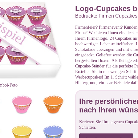
Logo-Cupcakes be
Bedruckte Firmen Cupcakes
Firmenfeier? Firmenevent? Kunden
Firma? Wir bieten Ihnen eine lecke
Ihrem Firmenlogo. 24 Cupcakes mit
hochwertigen Lebensmittelfarben. 
Schokolade überzogen und mit uns
eingedeckt. Geliefert werden die Cu
hergestellten Boxen. Als Beilage erh
Cupcake-Ständer für die perfekte Pr
Erstellen Sie in nur wenigen Schrit
Werbecupcakes! Im 1. Schritt wähle
Hintergrund, ein paar Beispiele dafü
mbol-Foto
Ihre persönlich
nach Ihren wün
Kreieren Sie Ihre eigenen Cupca
Schritten.