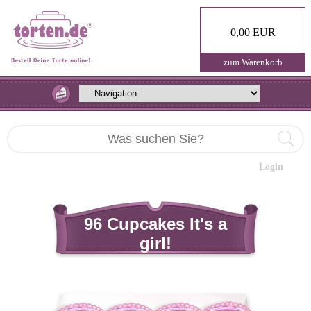
0,00 EUR
zum Warenkorb
Login
96 Cupcakes It's a
girl!